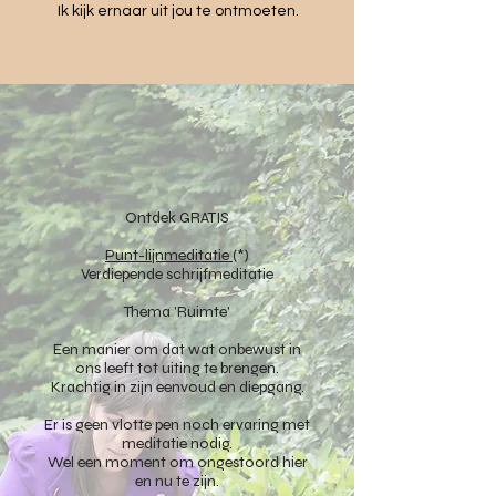
Ik kijk ernaar uit jou te ontmoeten.
Ontdek GRATIS
Punt-lijnmeditatie
(*)
Verdiepende schrijfmeditatie
Thema 'Ruimte'
Een manier om dat wat onbewust in
ons leeft tot uiting te brengen.
Krachtig in zijn eenvoud en diepgang.
Er is geen vlotte pen noch ervaring met
meditatie nodig.
Wel een moment om ongestoord hier
en nu te zijn.