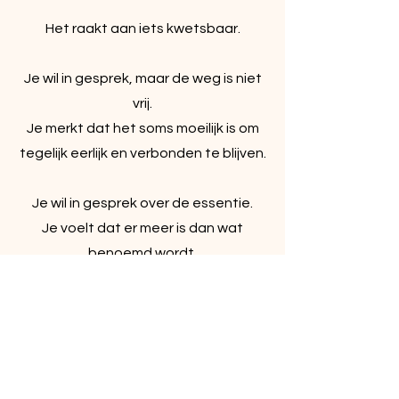
Het raakt aan iets kwetsbaar.
Je wil in gesprek, maar de weg is niet
vrij.
Je merkt dat het soms moeilijk is om
tegelijk eerlijk en verbonden te blijven.
Je wil in gesprek over de essentie.
Je voelt dat er meer is dan wat
benoemd wordt.
En je weet:
dit is belangrijk.
Niet praten is geen duurzame optie.
Hier lees je alles om je verder te oriënteren